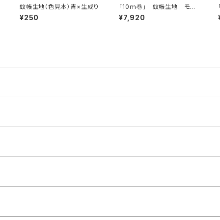
蚊帳生地（色見本）青×生成り
「10ｍ巻」 蚊帳生地 モカ×
生成り
¥250
¥7,920