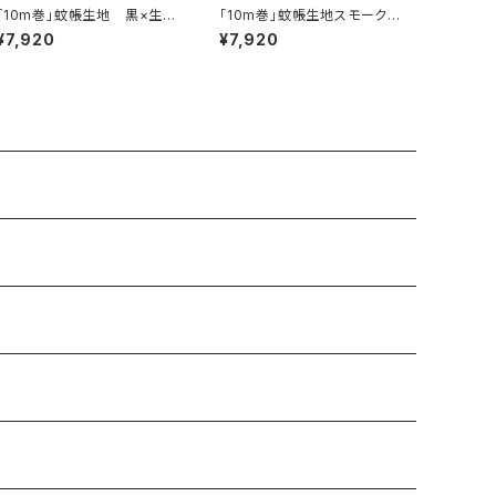
「10m巻」蚊帳生地 黒×生成
「10m巻」蚊帳生地スモークピ
り
ンク×生成り
¥7,920
¥7,920