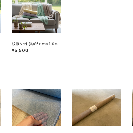
ｍ
蚊帳ケット(約85ｃｍ×110ｃ
ｍ）
¥5,500