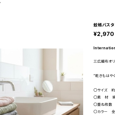
。
蚊帳バスタオ
¥2,970
Internatio
三広織布オリジ
”乾きもはや
〇サイズ 約5
〇素 材 綿
〇重ね枚数
〇カラー 全