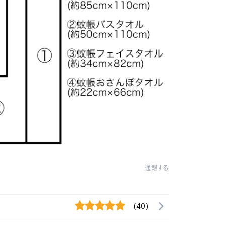
通報する
(40)