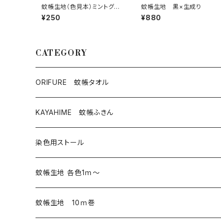
蚊帳生地（色見本）ミントグリ
蚊帳生地 黒×生成り
ーン×生成り
¥250
¥880
CATEGORY
ORIFURE 蚊帳タオル
KAYAHIME 蚊帳ふきん
染色用ストール
蚊帳生地 各色1ｍ～
蚊帳生地 10ｍ巻