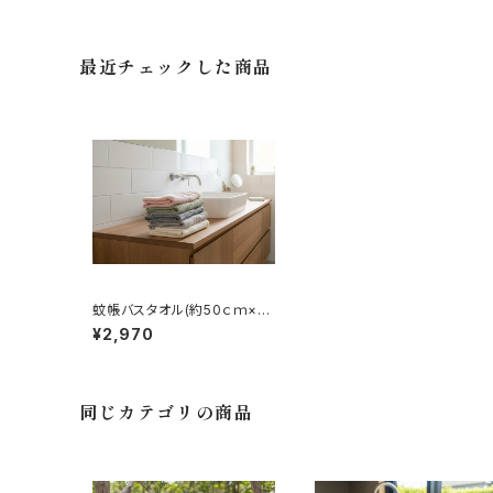
最近チェックした商品
蚊帳バスタオル(約50ｃｍ×11
0ｃｍ）
¥2,970
同じカテゴリの商品